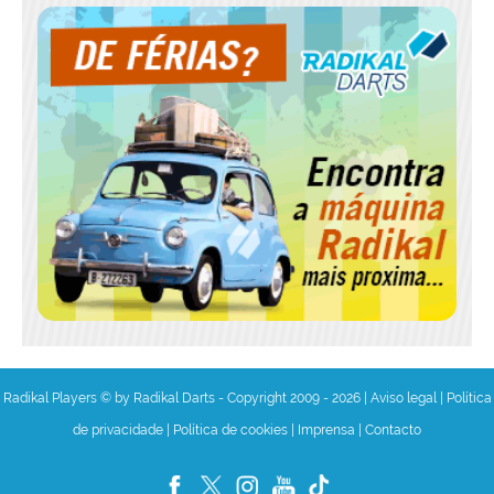
Radikal Players © by Radikal Darts - Copyright 2009 - 2026
|
Aviso legal
|
Política
de privacidade
|
Política de cookies
|
Imprensa
|
Contacto