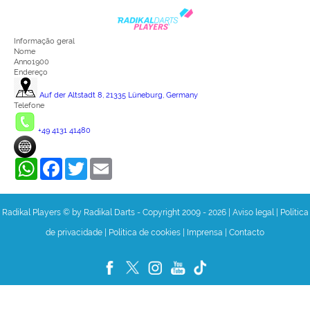
Informação geral
Nome
Anno1900
Endereço
Auf der Altstadt 8, 21335 Lüneburg, Germany
Telefone
+49 4131 41480
WhatsApp
Facebook
Twitter
Email
Radikal Players © by Radikal Darts - Copyright 2009 - 2026
|
Aviso legal
|
Política
de privacidade
|
Política de cookies
|
Imprensa
|
Contacto